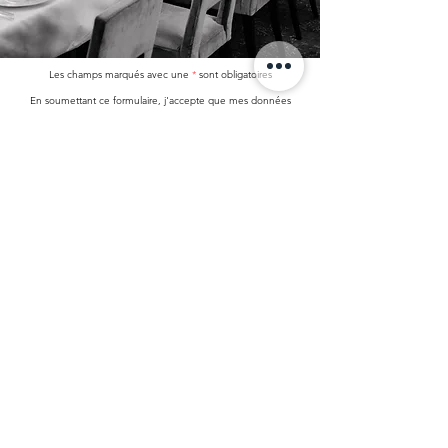
Les champs marqués avec une
*
sont obligatoires
En soumettant ce formulaire, j'accepte que mes données
personnelles soient utilisées pour me recontacter dans le
cadre de ma demande.
Aucun traitement ne sera effectué avec mes informations.
Pour connaitre et exercer vos droits, notamment de retrait de
votre consentement à l'utilisation de données collectées par
ce formulaire,
veuillez consulter notre "Politique de confidentialité".
Conformément aux dispositions de la loi n° 78-17 du 6 janvier
1978 relative à l'informatique, aux fichiers et aux libertés,
vous disposez d'un droit d'accès, de modification, de
rectification et de suppression des données qui vous
concernent.
Ce droit s'exerce en justifiant de son identité, par courriel.
CONTACT
hello@agencelb.fr